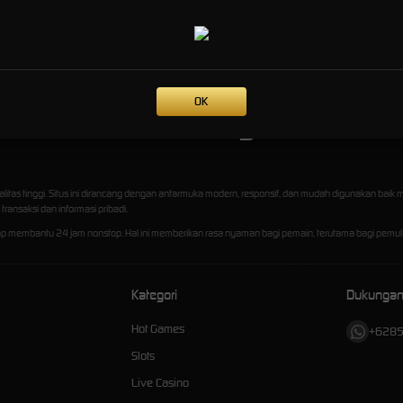
ormasi Terlengkap Setiap Harinya
OK
Online Bersama Dengan Informas
litas tinggi. Situs ini dirancang dengan antarmuka modern, responsif, dan mudah digunakan bai
 transaksi dan informasi pribadi.
siap membantu 24 jam nonstop. Hal ini memberikan rasa nyaman bagi pemain, terutama bagi pem
Kategori
Dukunga
Hot Games
+628
Slots
Live Casino