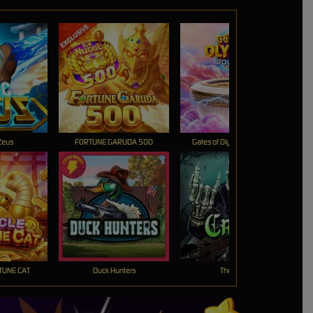
Zeus
FORTUNE GARUDA 500
Gates of Olympus Roulette
TUNE CAT
Duck Hunters
The Crypt