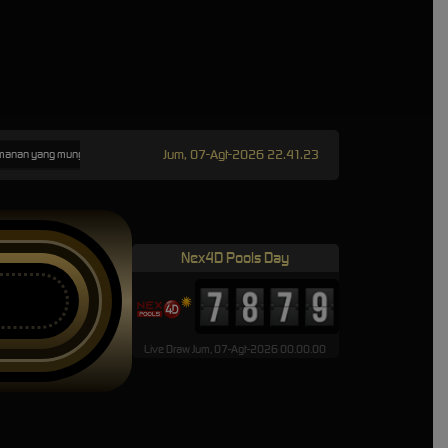
Jum, 07-Agt-2026 22.41.23
ang mungkin ditimbulkan.
Pemeliharaan Terjadwal: MarbleX pada 31-Jul-2026 dari 00.00.00 
Nex4D Pools Day
Live Draw Jum, 07-Agt-2026 00.00.00