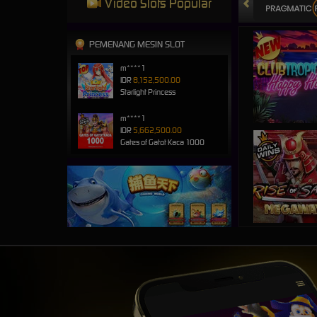
Video Slots Popular
PEMENANG MESIN SLOT
m****1
IDR
8,152,500.00
Starlight Princess
m****1
IDR
5,662,500.00
Gates of Gatot Kaca 1000
m****1
IDR
4,953,600.00
Gates of Gatot Kaca 1000
m****1
IDR
4,590,000.00
Gates of Gatot Kaca 1000
asuk****u
IDR
4,023,200.00
Gates of Olympus 1000