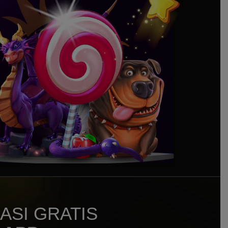
ASI GRATIS