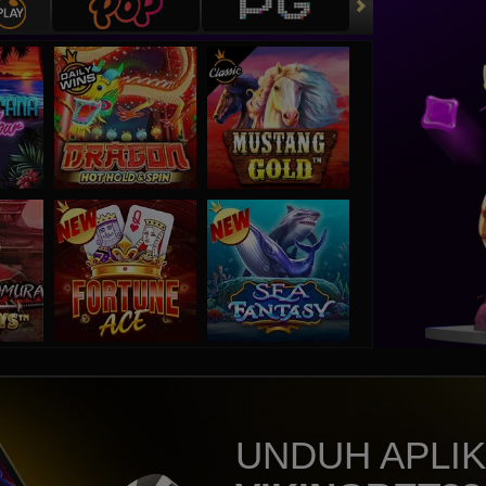
UNDUH APLIK