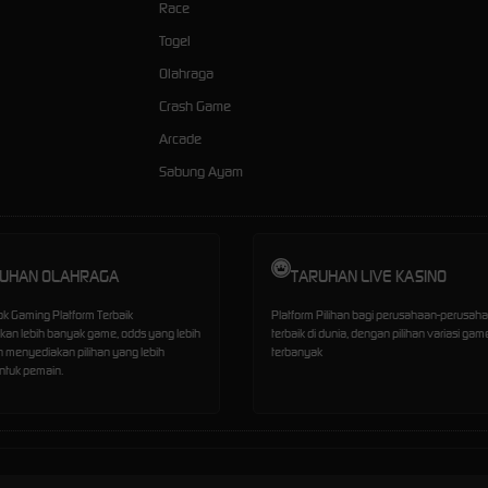
Race
Togel
Olahraga
Crash Game
Arcade
Sabung Ayam
UHAN OLAHRAGA
TARUHAN LIVE KASINO
k Gaming Platform Terbaik
Platform Pilihan bagi perusahaan-perusah
an lebih banyak game, odds yang lebih
terbaik di dunia, dengan pilihan variasi gam
an menyediakan pilihan yang lebih
terbanyak
ntuk pemain.