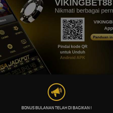
VIKINGBET88
Nikmati berbagai pe
VIKINGB
App
Panduan in
Pindai kode QR
untuk Unduh
Android APK
BONUS BULANAN TELAH DI BAGIKAN !