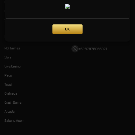
Responsible Gambling
Loyalty
Pusat Bantuan
Referral
Syarat dan Ketentuan
OK
Kategori
Dukungan
Hot Games
+6287878066071
Slots
Live Casino
Race
Togel
Olahraga
Crash Game
Arcade
Sabung Ayam