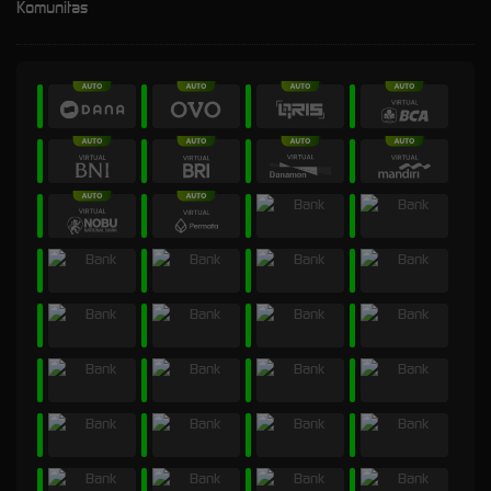
Komunitas