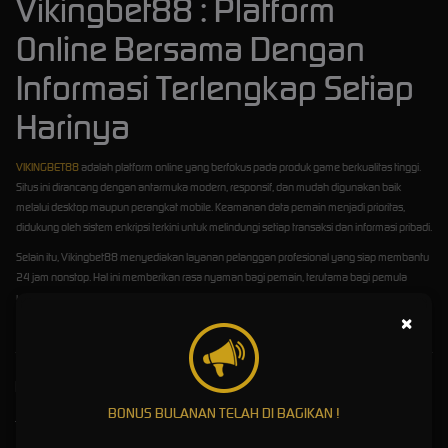
Vikingbet88 : Platform
Online Bersama Dengan
Informasi Terlengkap Setiap
Harinya
VIKINGBET88
adalah platform online yang berfokus pada produk game berkualitas tinggi.
Situs ini dirancang dengan antarmuka modern, responsif, dan mudah digunakan baik
melalui desktop maupun perangkat mobile. Keamanan data pemain menjadi prioritas,
didukung oleh sistem enkripsi terkini untuk melindungi setiap transaksi dan informasi pribadi.
Selain itu, Vikingbet88 menyediakan layanan pelanggan profesional yang siap membantu
24 jam nonstop. Hal ini memberikan rasa nyaman bagi pemain, terutama bagi pemula
yang baru mencoba permainan game online.
×
Kebijaksanaan
Platform
BONUS BULANAN TELAH DI BAGIKAN !
Tentang VIKINGBET88
Promosi