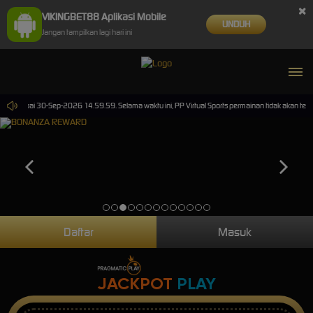
×
VIKINGBET88 Aplikasi Mobile
UNDUH
Jangan tampilkan lagi hari ini
59 sampai 30-Sep-2026 14.59.59. Selama waktu ini, PP Virtual Sports permainan tidak akan ter
Daftar
Masuk
JACKPOT
PLAY