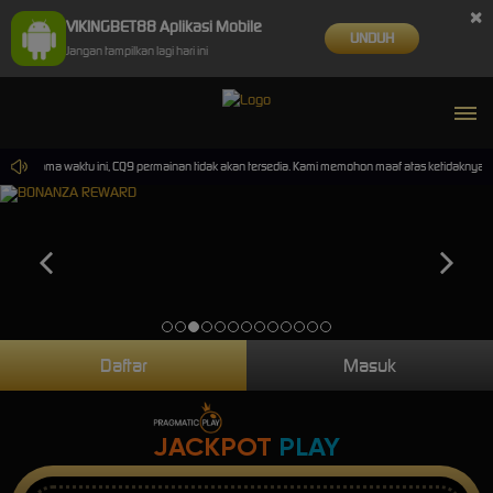
×
VIKINGBET88 Aplikasi Mobile
UNDUH
Jangan tampilkan lagi hari ini
. Selama waktu ini, CQ9 permainan tidak akan tersedia. Kami memohon maaf atas ketidaknyama
Daftar
Masuk
JACKPOT
PLAY