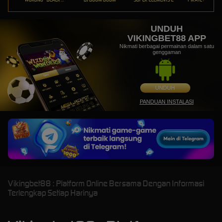
UNDUH
VIKINGBET88 APP
Nikmati berbagai permainan dalam satu
genggaman
UNDUH
PANDUAN INSTALASI
Vikingbet88 : Platform Online Bersama Dengan Informasi
Terlengkap Setiap Harinya